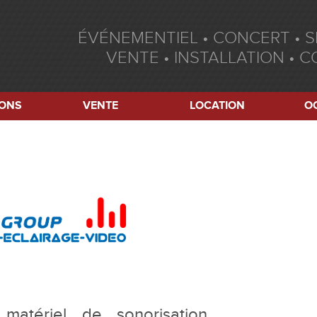
ÉVÉNEMENTIEL • CONCERT • 
VENTE • INSTALLATION • C
IONS
VENTE
LOCATION
O
matériel de sonorisation,