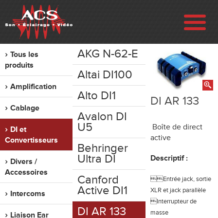
AKG N-62-E
Tous les
ENTREPRISE
produits
Altai DI100
Amplification
RÉALISATIONS
Alto DI1
DI AR 133
Cablage
Avalon DI
VENTE
U5
Boîte de direct
DI et
active
Convertisseurs
LOCATION
Behringer
Ultra DI
Descriptif :
Divers /
Accessoires
OCCASION
Canford
Entrée jack, sortie
Active DI1
XLR et jack parallèle
Intercoms
Interrupteur de
CONTACT
DI AR 133
masse
Liaison Ear