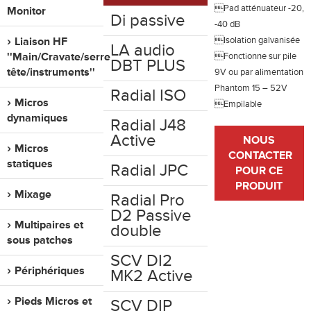
Pad atténuateur -20,
Monitor
Di passive
-40 dB
Liaison HF
Isolation galvanisée
LA audio
''Main/Cravate/serre
Fonctionne sur pile
DBT PLUS
tête/instruments''
9V ou par alimentation
Phantom 15 – 52V
Radial ISO
Micros
Empilable
dynamiques
Radial J48
Active
NOUS
Micros
CONTACTER
statiques
Radial JPC
POUR CE
PRODUIT
Mixage
Radial Pro
D2 Passive
Multipaires et
double
sous patches
SCV DI2
Périphériques
MK2 Active
Pieds Micros et
SCV DIP