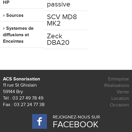
HP
passive
Sources
SCV MD8
MK2
Systemes de
diffusions et
Zeck
Enceintes
DBA20
ACS Sonorisation
Entreprise
11 rue St Ghislain
Réalisations
59144 Bry
Vente
Tél :
03 27 49 78 49
Location
Fax : 03 27 24 77 38
Occasion
REJOIGNEZ-NOUS SUR
FACEBOOK