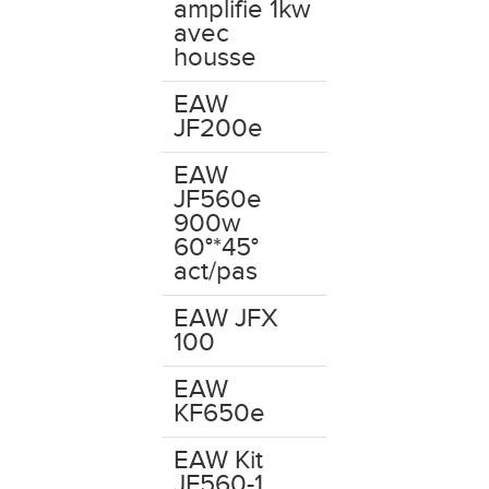
amplifie 1kw
avec
housse
EAW
JF200e
EAW
JF560e
900w
60°*45°
act/pas
EAW JFX
100
EAW
KF650e
EAW Kit
JF560-1