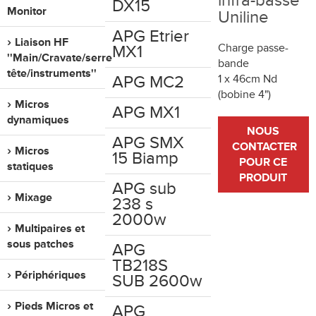
infra-basse
DX15
Monitor
Uniline
APG Etrier
Liaison HF
Charge passe-
MX1
''Main/Cravate/serre
bande
tête/instruments''
APG MC2
1 x 46cm Nd
(bobine 4")
Micros
APG MX1
dynamiques
NOUS
APG SMX
CONTACTER
Micros
15 Biamp
POUR CE
statiques
PRODUIT
APG sub
Mixage
238 s
2000w
Multipaires et
sous patches
APG
TB218S
Périphériques
SUB 2600w
Pieds Micros et
APG