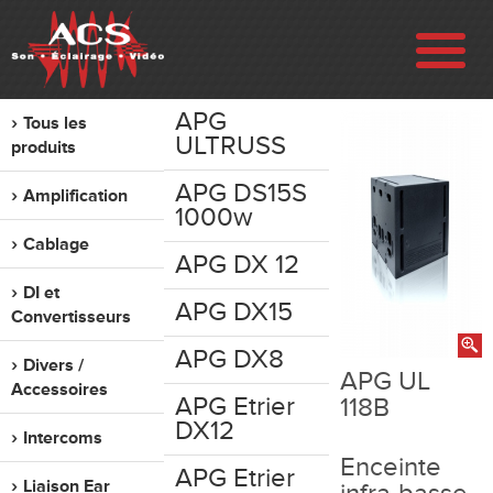
APG
Tous les
ENTREPRISE
ULTRUSS
produits
APG DS15S
Amplification
RÉALISATIONS
1000w
Cablage
APG DX 12
VENTE
DI et
APG DX15
Convertisseurs
LOCATION
APG DX8
Divers /
APG UL
Accessoires
OCCASION
APG Etrier
118B
DX12
Intercoms
CONTACT
Enceinte
APG Etrier
Liaison Ear