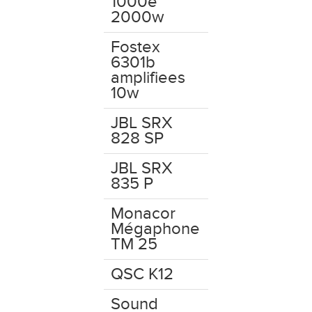
1000e
2000w
Fostex
6301b
amplifiees
10w
JBL SRX
828 SP
JBL SRX
835 P
Monacor
Mégaphone
TM 25
QSC K12
Sound