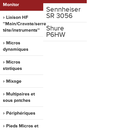
Monitor
Sennheiser
SR 3056
Liaison HF
''Main/Cravate/serre
Shure
tête/instruments''
P6HW
Micros
dynamiques
Micros
statiques
Mixage
Multipaires et
sous patches
Périphériques
Pieds Micros et