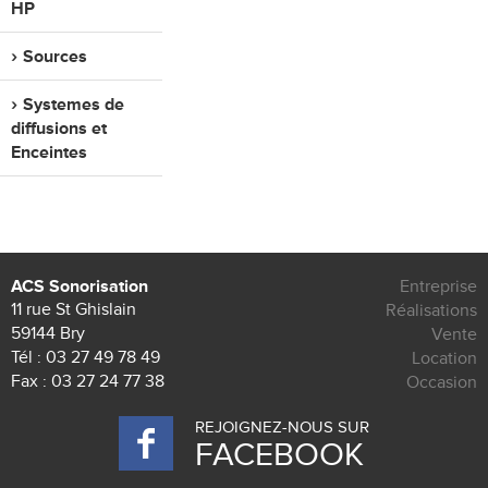
HP
Sources
Systemes de
diffusions et
Enceintes
ACS Sonorisation
Entreprise
11 rue St Ghislain
Réalisations
59144 Bry
Vente
Tél :
03 27 49 78 49
Location
Fax : 03 27 24 77 38
Occasion
REJOIGNEZ-NOUS SUR
FACEBOOK