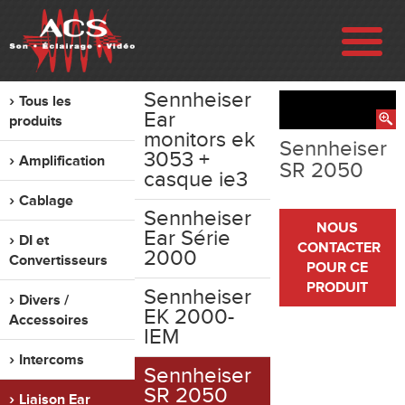
Sennheiser
Tous les
ENTREPRISE
Ear
produits
monitors ek
Sennheiser
3053 +
Amplification
RÉALISATIONS
SR 2050
casque ie3
Cablage
Sennheiser
VENTE
NOUS
Ear Série
DI et
CONTACTER
2000
Convertisseurs
POUR CE
LOCATION
PRODUIT
Sennheiser
Divers /
EK 2000-
Accessoires
OCCASION
IEM
Intercoms
Sennheiser
CONTACT
SR 2050
Liaison Ear