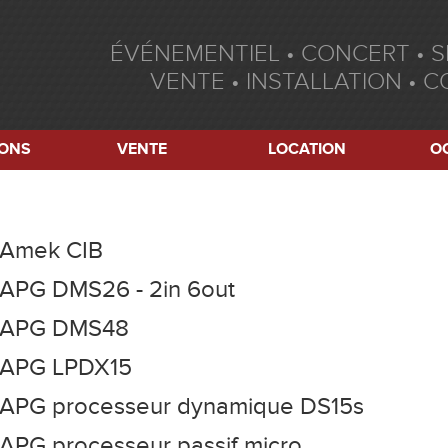
ÉVÉNEMENTIEL • CONCERT • 
VENTE • INSTALLATION • C
IONS
VENTE
LOCATION
O
Amek CIB
APG DMS26 - 2in 6out
APG DMS48
APG LPDX15
APG processeur dynamique DS15s
APG processeur passif micro