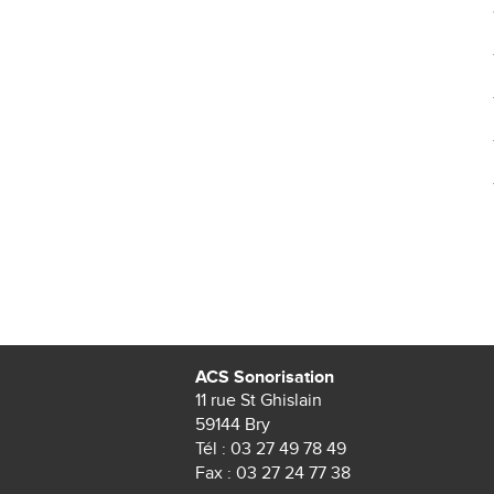
ACS Sonorisation
11 rue St Ghislain
59144 Bry
Tél :
03 27 49 78 49
Fax : 03 27 24 77 38