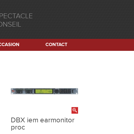
SPECTACLE
ONSEIL
CCASION
CONTACT
DBX iem earmonitor
proc