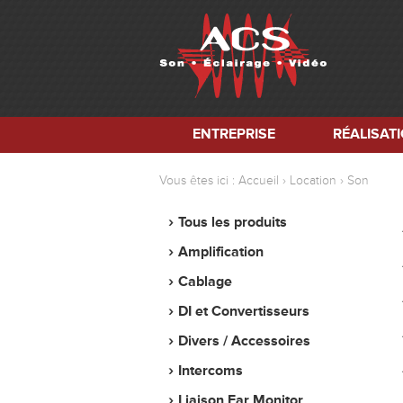
ENTREPRISE
RÉALISAT
Vous êtes ici :
Accueil
Location
Son
Tous les produits
Amplification
Cablage
DI et Convertisseurs
Divers / Accessoires
Intercoms
Liaison Ear Monitor