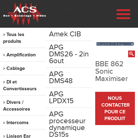
Amek CIB
Tous les
ENTREPRISE
produits
APG
DMS26 - 2in
Amplification
RÉALISATIONS
6out
BBE 862
Cablage
Sonic
APG
VENTE
Maximiser
DMS48
DI et
Convertisseurs
LOCATION
APG
NOUS
LPDX15
Divers /
CONTACTER
Accessoires
OCCASION
POUR CE
APG
PRODUIT
processeur
Intercoms
dynamique
CONTACT
DS15s
Liaison Ear