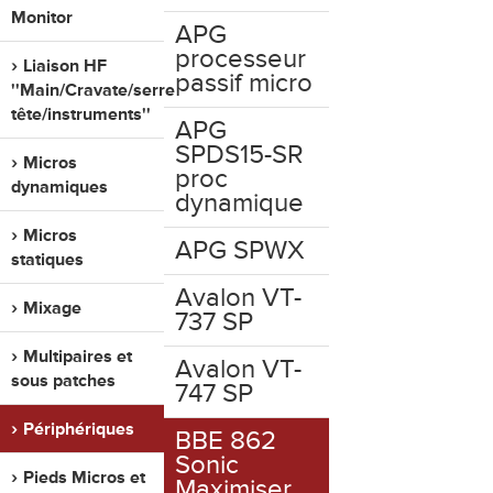
Monitor
APG
processeur
Liaison HF
passif micro
''Main/Cravate/serre
tête/instruments''
APG
SPDS15-SR
Micros
proc
dynamiques
dynamique
Micros
APG SPWX
statiques
Avalon VT-
Mixage
737 SP
Multipaires et
Avalon VT-
sous patches
747 SP
Périphériques
BBE 862
Sonic
Pieds Micros et
Maximiser