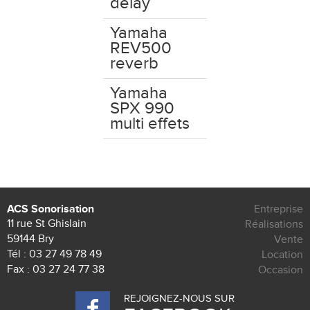
delay
Yamaha
REV500
reverb
Yamaha
SPX 990
multi effets
ACS Sonorisation
Entreprise
11 rue St Ghislain
Réalisations
59144 Bry
Vente
Tél :
03 27 49 78 49
Location
Fax : 03 27 24 77 38
Occasion
REJOIGNEZ-NOUS SUR