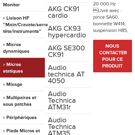
20 000 Hz
Monitor
AKG CK91
Livré avec :
cardio
pince SA60,
Liaison HF
bonnette W414,
''Main/Cravate/serre
AKG CK93
suspension H85,
tête/instruments''
hypercardio
Micros
NOUS
AKG SE300
dynamiques
CONTACTER
CK91
POUR CE
Micros
PRODUIT
Audio
statiques
technica AT
4050
Mixage
Audio
Multipaires et
Technica
sous patches
ATM31r
Périphériques
Audio
Technica
Pieds Micros et
ATM35