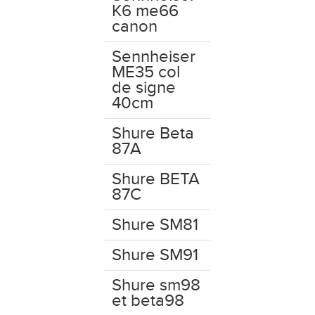
K6 me66
canon
Sennheiser
ME35 col
de signe
40cm
Shure Beta
87A
Shure BETA
87C
Shure SM81
Shure SM91
Shure sm98
et beta98