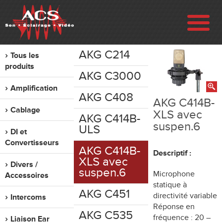
AKG C214
Tous les
ENTREPRISE
produits
AKG C3000
Amplification
RÉALISATIONS
AKG C408
AKG C414B-
Cablage
XLS avec
AKG C414B-
VENTE
suspen.6
ULS
DI et
Convertisseurs
LOCATION
AKG C414B-
Descriptif :
XLS avec
Divers /
suspen.6
Microphone
Accessoires
OCCASION
statique à
AKG C451
directivité variable
Intercoms
Réponse en
CONTACT
AKG C535
fréquence : 20 –
Liaison Ear