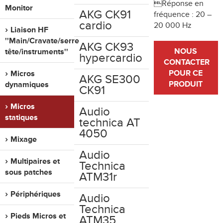
Réponse en
Monitor
AKG CK91
fréquence : 20 –
cardio
20 000 Hz
Liaison HF
''Main/Cravate/serre
AKG CK93
NOUS
tête/instruments''
hypercardio
CONTACTER
POUR CE
Micros
AKG SE300
PRODUIT
dynamiques
CK91
Micros
Audio
statiques
technica AT
4050
Mixage
Audio
Multipaires et
Technica
sous patches
ATM31r
Périphériques
Audio
Technica
Pieds Micros et
ATM35