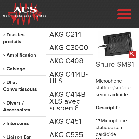
AKG C214
Tous les
ENTREPRISE
produits
AKG C3000
Amplification
RÉALISATIONS
AKG C408
Shure SM91
Cablage
AKG C414B-
VENTE
ULS
Microphone
DI et
statique/surface
Convertisseurs
LOCATION
AKG C414B-
semi-cardioide
XLS avec
Divers /
suspen.6
Descriptif :
Accessoires
OCCASION
AKG C451
Microphone
Intercoms
statique semi-
CONTACT
AKG C535
cardioïde
Liaison Ear