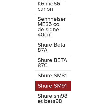
K6 me66
canon
Sennheiser
ME35 col
de signe
40cm
Shure Beta
87A
Shure BETA
87C
Shure SM81
Shure SM91
Shure sm98
et beta98