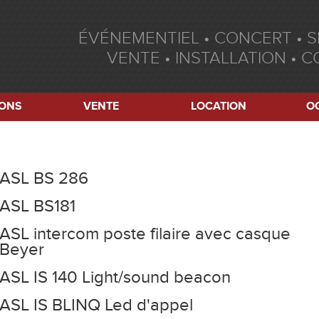
ÉVÉNEMENTIEL • CONCERT • 
VENTE • INSTALLATION • C
IONS
VENTE
LOCATION
O
ASL BS 286
ASL BS181
ASL intercom poste filaire avec casque
Beyer
ASL IS 140 Light/sound beacon
ASL IS BLINQ Led d'appel