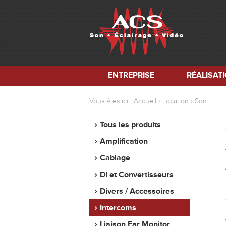
ENTREPRISE
RÉALISAT
Vous êtes ici :
Accueil
Location
Son
Tous les produits
Amplification
Cablage
DI et Convertisseurs
Divers / Accessoires
Intercoms
Liaison Ear Monitor