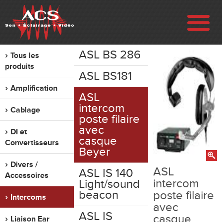
ASL BS 286
Tous les
ENTREPRISE
produits
ASL BS181
Amplification
RÉALISATIONS
ASL
intercom
Cablage
poste filaire
VENTE
avec
DI et
casque
Convertisseurs
LOCATION
Beyer
Divers /
ASL
ASL IS 140
Accessoires
OCCASION
intercom
Light/sound
beacon
poste filaire
Intercoms
avec
CONTACT
ASL IS
casque
Liaison Ear