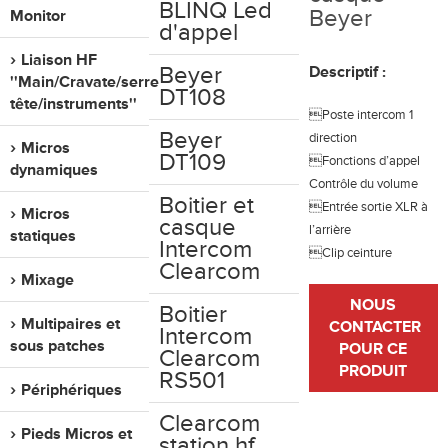
BLINQ Led
Beyer
Monitor
d'appel
Liaison HF
Beyer
Descriptif :
''Main/Cravate/serre
DT108
tête/instruments''
Poste intercom 1
Beyer
direction
Micros
DT109
Fonctions d’appel
dynamiques
Contrôle du volume
Boitier et
Entrée sortie XLR à
Micros
casque
l’arrière
statiques
Intercom
Clip ceinture
Clearcom
Mixage
NOUS
Boitier
Multipaires et
CONTACTER
Intercom
sous patches
POUR CE
Clearcom
PRODUIT
RS501
Périphériques
Clearcom
Pieds Micros et
station hf