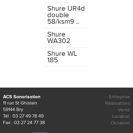
Shure UR4d
double
58/ksm9 ..
Shure
WA302
Shure WL
185
ACS Sonorisation
Entreprise
11 rue St Ghislain
Réalisations
59144 Bry
Vente
Tél :
03 27 49 78 49
Location
Fax : 03 27 24 77 38
Occasion