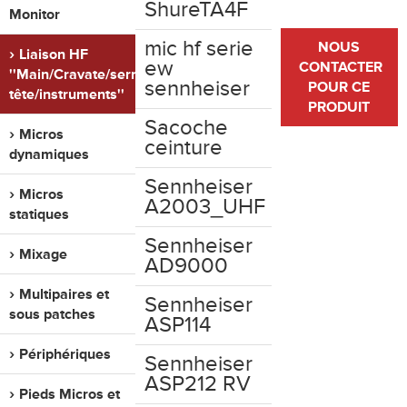
ShureTA4F
Monitor
mic hf serie
NOUS
Liaison HF
ew
CONTACTER
''Main/Cravate/serre
sennheiser
POUR CE
tête/instruments''
PRODUIT
Sacoche
Micros
ceinture
dynamiques
Sennheiser
Micros
A2003_UHF
statiques
Sennheiser
Mixage
AD9000
Multipaires et
Sennheiser
sous patches
ASP114
Périphériques
Sennheiser
ASP212 RV
Pieds Micros et