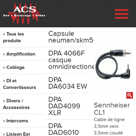
Capsule
Tous les
ENTREPRISE
neuman/skm5000
produits
DPA 4066F
Amplification
RÉALISATIONS
casque
omnidirectionel
Cablage
VENTE
DPA
DI et
DA6034 EW
Convertisseurs
LOCATION
DPA
Divers /
Sennheiser
DAD4099
Accessoires
OCCASION
CL1
XLR
Cable de ligne
Intercoms
DPA
3,5mm vers
CONTACT
DAD6010
3,5mm coudé
Liaison Ear