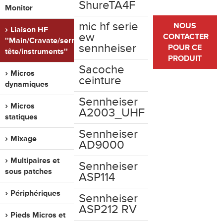
ShureTA4F
Monitor
mic hf serie
NOUS
Liaison HF
ew
CONTACTER
''Main/Cravate/serre
sennheiser
POUR CE
tête/instruments''
PRODUIT
Sacoche
Micros
ceinture
dynamiques
Sennheiser
Micros
A2003_UHF
statiques
Sennheiser
Mixage
AD9000
Multipaires et
Sennheiser
sous patches
ASP114
Périphériques
Sennheiser
ASP212 RV
Pieds Micros et