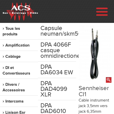
Capsule
Tous les
ENTREPRISE
neuman/skm5000
produits
DPA 4066F
Amplification
RÉALISATIONS
casque
omnidirectionel
Cablage
VENTE
DPA
DI et
DA6034 EW
Convertisseurs
LOCATION
DPA
Divers /
Sennheiser
DAD4099
Accessoires
OCCASION
CI1
XLR
Cable instrument
Intercoms
DPA
jack 3,5mm vers
CONTACT
DAD6010
jack 6,35mm
Liaison Ear