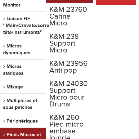
Monitor
K&M 23760
Canne
Liaison HF
Micro
''Main/Cravate/serre
tête/instruments''
K&M 238
Support
Micros
Micro
dynamiques
K&M 23956
Micros
Anti pop
statiques
K&M 24030
Mixage
Support
Micro pour
Multipaires et
Drums
sous patches
K&M 260
Périphériques
Pied micro
embase
Pieds Micros et
lourde