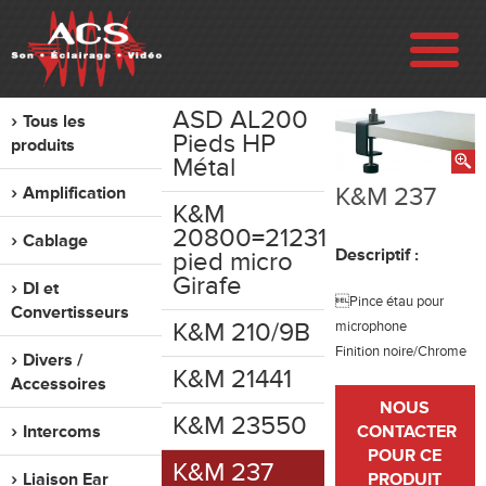
ASD AL200
Tous les
ENTREPRISE
Pieds HP
produits
Métal
K&M 237
Amplification
RÉALISATIONS
K&M
20800=21231
Cablage
Descriptif :
pied micro
VENTE
Girafe
DI et
Pince étau pour
Convertisseurs
LOCATION
K&M 210/9B
microphone
Finition noire/Chrome
Divers /
K&M 21441
Accessoires
OCCASION
NOUS
K&M 23550
Intercoms
CONTACTER
CONTACT
POUR CE
K&M 237
Liaison Ear
PRODUIT