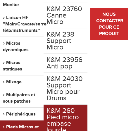
Monitor
K&M 23760
Canne
NOUS
Liaison HF
Micro
CONTACTER
''Main/Cravate/serre
POUR CE
tête/instruments''
K&M 238
PRODUIT
Support
Micros
Micro
dynamiques
K&M 23956
Micros
Anti pop
statiques
K&M 24030
Mixage
Support
Micro pour
Multipaires et
Drums
sous patches
K&M 260
Périphériques
Pied micro
embase
Pieds Micros et
lourde