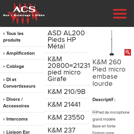
ASD AL200
Tous les
ENTREPRISE
Pieds HP
produits
Métal
Amplification
RÉALISATIONS
K&M
K&M 260
20800=21231
Cablage
Pied micro
pied micro
VENTE
embase
Girafe
DI et
lourde
Convertisseurs
LOCATION
K&M 210/9B
Divers /
Descriptif :
K&M 21441
Accessoires
OCCASION
Pied de microphone
K&M 23550
Intercoms
grand modèle
CONTACT
Base en fonte
K&M 237
Liaison Ear
Finition noire