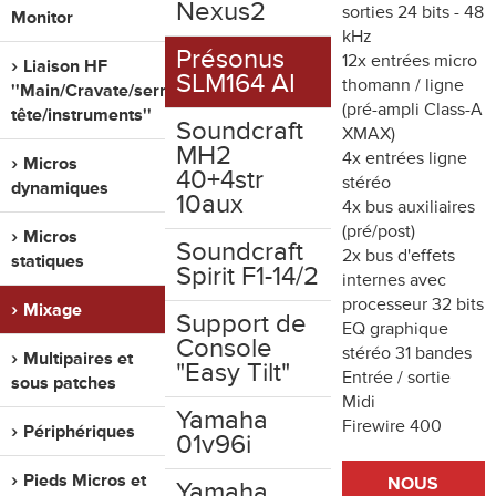
Nexus2
sorties 24 bits - 48
Monitor
kHz
Présonus
12x entrées micro
Liaison HF
SLM164 AI
thomann / ligne
''Main/Cravate/serre
(pré-ampli Class-A
tête/instruments''
Soundcraft
XMAX)
MH2
4x entrées ligne
Micros
40+4str
stéréo
dynamiques
10aux
4x bus auxiliaires
(pré/post)
Micros
Soundcraft
2x bus d'effets
statiques
Spirit F1-14/2
internes avec
processeur 32 bits
Mixage
Support de
EQ graphique
Console
stéréo 31 bandes
Multipaires et
"Easy Tilt"
Entrée / sortie
sous patches
Midi
Yamaha
Firewire 400
Périphériques
01v96i
Pieds Micros et
NOUS
Yamaha