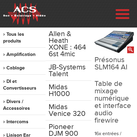
Allen &
Tous les
ENTREPRISE
Heath
produits
XONE : 464
6st 4mic
Amplification
RÉALISATIONS
Présonus
JB-Systems
SLM164 AI
Cablage
Talent
VENTE
DI et
Table de
Midas
Convertisseurs
mixage
LOCATION
H1000
numérique
Divers /
et interface
Midas
Accessoires
OCCASION
audio
Venice 320
firewire
Intercoms
Pioneer
CONTACT
DJM 900
16x entrées /
Liaison Ear