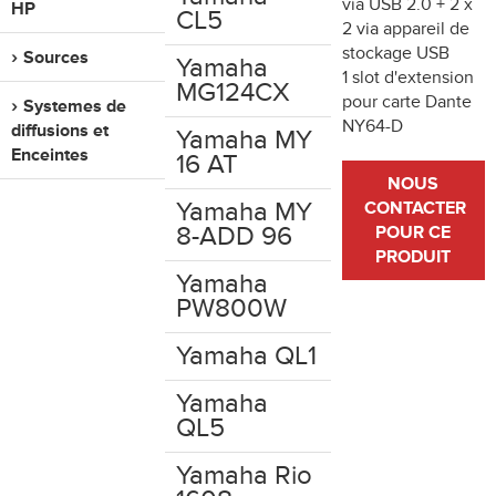
via USB 2.0 + 2 x
HP
CL5
2 via appareil de
stockage USB
Sources
Yamaha
1 slot d'extension
MG124CX
pour carte Dante
Systemes de
NY64-D
diffusions et
Yamaha MY
Enceintes
16 AT
NOUS
Yamaha MY
CONTACTER
8-ADD 96
POUR CE
PRODUIT
Yamaha
PW800W
Yamaha QL1
Yamaha
QL5
Yamaha Rio