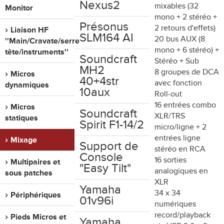
Nexus2
mixables (32
Monitor
mono + 2 stéréo +
Présonus
2 retours d'effets)
Liaison HF
SLM164 AI
20 bus AUX (8
''Main/Cravate/serre
mono + 6 stéréo) +
tête/instruments''
Soundcraft
Stéréo + Sub
MH2
8 groupes de DCA
Micros
40+4str
avec fonction
dynamiques
10aux
Roll-out
16 entrées combo
Micros
Soundcraft
XLR/TRS
statiques
Spirit F1-14/2
micro/ligne + 2
entrées ligne
Mixage
Support de
stéréo en RCA
Console
16 sorties
Multipaires et
"Easy Tilt"
analogiques en
sous patches
XLR
Yamaha
34 x 34
Périphériques
01v96i
numériques
record/playback
Pieds Micros et
Yamaha