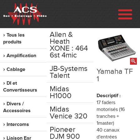
Allen &
Tous les
ENTREPRISE
Heath
produits
XONE : 464
6st 4mic
Amplification
RÉALISATIONS
JB-Systems
Cablage
Yamaha TF
Talent
VENTE
1
DI et
Midas
Convertisseurs
LOCATION
H1000
Descriptif :
17 faders
Divers /
Midas
motorisés (16
Accessoires
OCCASION
Venice 320
tranches +
1master)
Intercoms
Pioneer
40 canaux
CONTACT
DJM 900
d'entrées
Liaison Ear